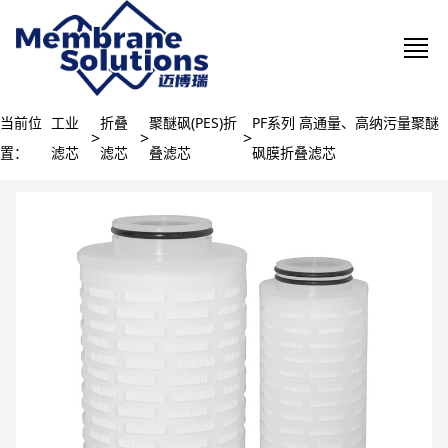
当前位
工业
折叠
聚醚砜(PES)折
PF系列 高通量、高纳污量聚醚
>
>
>
置：
滤芯
滤芯
叠滤芯
砜膜折叠滤芯