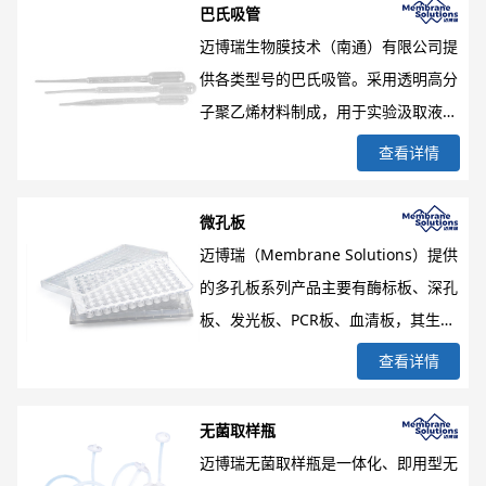
移液枪配合使用，还可提供带滤芯的吸
巴氏吸管
头，适合弱挥发性液体的使用，量程范
迈博瑞生物膜技术（南通）有限公司提
围0.1μL-1000μL。目前新品超低吸附
供各类型号的巴氏吸管。采用透明高分
改良版隆重上市，绝无内壁残留，进口
子聚乙烯材料制成，用于实验汲取液
原料，倾心打造。可与现有市售的多种
体、转移或携带等操作。管体透明亮
查看详情
移液枪配合使用，还可提供带滤芯的吸
白，管壁液体流动性理想，易控制，管
头，耐高温(121℃)；γ射线消毒灭菌
端可液封，伽马射线消毒灭菌。
微孔板
迈博瑞（Membrane Solutions）提供
的多孔板系列产品主要有酶标板、深孔
板、发光板、PCR板、血清板，其生产
过程均符合ISO9001标准，96微孔过滤
查看详情
板为高通量样本处理或储备而设计，采
用聚丙烯PP精密注塑而成，配合多种不
无菌取样瓶
同类型和材质的滤膜（如聚偏氟乙烯
迈博瑞无菌取样瓶是一体化、即用型无
PVDF、混合纤维素MCE、聚四氟乙烯