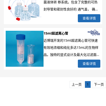
菌液体转 移系统。包含了完整的可热
PTFE等微孔滤膜），每个板孔都单独
封导管和密封性良好的 通气盖， 确保
密封并搭载可取下的导流板及收集板实
从瓶子中取出或注入液体无需打开瓶
查看详情
现无缝整合。微孔过滤板适合微米以上
盖，以消除因瓶盖打开所造成的污染风
级别过滤，
险。一次性使用的设计，确保不会产生
15ml超滤离心管
批次间或不同产品间的交叉污染。该系
迈博瑞开发的15ml超滤离心管可快速
列可选全套无菌转移系统，或一次性转
有效地浓缩和纯化多达15mL的生物样
移通气盖，通气盖适用于一切GL45接
品。独特的竖式设计及最大化过滤面积
口的接收容器。
能提供快速的样本处理和较高的样本回
查看详情
收率(通常大于90%稀薄的初始溶液)，
同时保持温和的浓缩环境以保持生物样
本的活性和构象。竖式设计将溶质极化
上一页
1
下一页
和之后造成的滤膜结垢降至最低，过滤
装置中的物理止滤点防止过滤器旋转过
度使样本干燥和造成样本损失。多种超