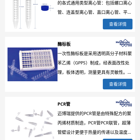
的各式通用类型离心管：包括螺口离心
管、连盖型离心管、直口离心管、平底
离心管和圆锥底型离心管。规格有
查看详情
1.5ml/2ml的微量离心管、15ml/50ml
的离心管，每批产品均经过严格泄漏测
酶标板
试，管壁光滑，透明度高，便于实验操
一次性酶标板是采用透明高分子材料聚
作和观察，
苯乙烯（GPPS）制成，经表面改性处
理，板体透明，测量更具有灵敏性。根
据实验的具体要求提供: 高结合力酶标
查看详情
板、中结合力酶标板、氨基化酶标板三
种系列。可用于酶联免疫吸附试验，如
PCR管
免疫、转基因产物鉴定，以及医学临床
迈博瑞提供的PCR管是由特殊配方的聚
诊断等。酶标板生产过程符合ISO9001
丙烯材质制造，PCR管PCR联管，超薄
标准。可拆装板8联或者12联，可自由
管壁设计更便于热量的传递以及温度的
拆装组合，不可拆装96孔，平底，兼容