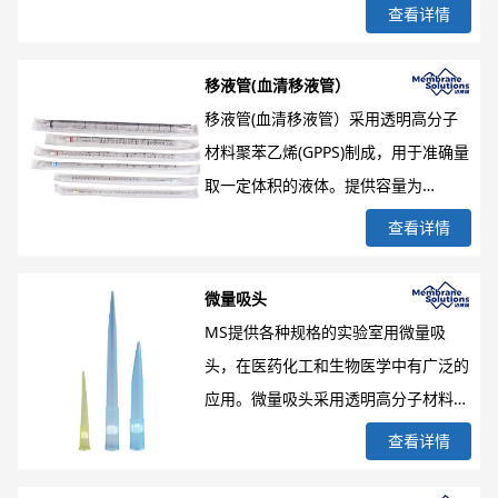
精准控制。突盖和平盖两种管盖设计，
查看详情
性强。
满足不同实验需求。标准管型设计可以
更好的匹配主流PCR仪进行实验。γ射
移液管(血清移液管）
线灭菌，无DNA和RNA酶，容易灭菌
移液管(血清移液管）采用透明高分子
消毒
材料聚苯乙烯(GPPS)制成，用于准确量
取一定体积的液体。提供容量为
1ml/2ml/5ml/10ml/25ml/50ml，彩
查看详情
色环分类：黄(1ml)/绿(2ml)/蓝(5ml)/
橙(10ml)/红(25ml)/黑(50ml)；γ灭菌单
微量吸头
支独立包装，经检测无热原、无内毒
MS提供各种规格的实验室用微量吸
素；广泛应用于组织培养、细菌学等临
头，在医药化工和生物医学中有广泛的
床和科研实验。
应用。微量吸头采用透明高分子材料聚
丙烯（PP）制成，吸头无弯曲，内外壁
查看详情
光滑，超低吸附，可与现有市售的多种