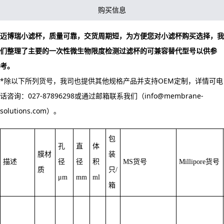
购买信息
迈博瑞小滤杯，质量可靠，交货周期短，为方便您对小滤杯购买选择，我
们整理了主要的一次性微生物限度检测过滤杯的可兼容替代型号以供参
考。
*除以下所列货号，我司也提供其他规格产品并支持OEM定制，详情可电
话咨询：027-87896298或通过邮箱联系我们（info@membrane-
solutions.com）。
包
孔
直
体
膜材
装
描述
径
径
积
MS货号
Millipore货号
质
只/
μm
mm
ml
箱