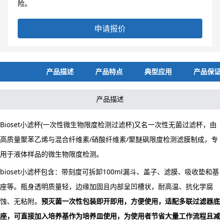
险。
申请报价
产品描述
产品特点
典型应用
产品保
产品描述
Bioset小滤杯(一次性微生物限度检测过滤杯)又名一次性无菌过滤杯，由
高质量聚苯乙烯与混合纤维素/硝酸纤维素/聚醚砜限度检测滤膜制成，专
用于液体样品的微生物限度检测。
bioset小滤杯包含：带刻度可拆卸100ml漏斗、盖子、滤膜、吸收垫和基
座等。瓶身透明质量轻，边缘加固且内部呈凹槽状，耐高温、抗化学腐
蚀、无粘附。
预灭菌一次性包装即开即用，方便使用，适配多联过滤器底
座，可直接加入培养基作为培养皿使用，为使用者节省大量工作流程且减