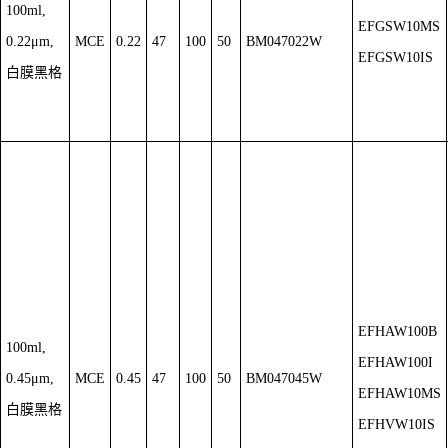
100ml,
EFGSW10MS
0.22μm,
MCE
0.22
47
100
50
BM047022W
EFGSW10IS
白膜黑格
EFHAW100B
100ml,
EFHAW100I
0.45μm,
MCE
0.45
47
100
50
BM047045W
EFHAW10MS
白膜黑格
EFHVW10IS