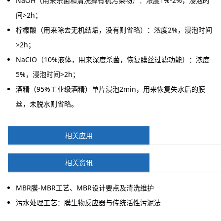
NaOH（用来杀菌和清洗掉有机污染物）：浓度1%-2%，浸泡时
间>2h；
柠檬酸（用来除去无机结垢，没有则省略）：浓度2%，浸泡时间
>2h；
NaClO（10%液体，用来深度杀菌，恢复膜丝过滤功能）：浓度
5%，浸泡时间>2h；
酒精（95%工业级酒精）单片浸泡2min，用来恢复失水后的膜
丝，未脱水则省略。
相关应用
相关资讯
MBR膜-MBR工艺、MBR设计要点及清洗维护
污水处理工艺：膜生物反应器与传统活性污泥法