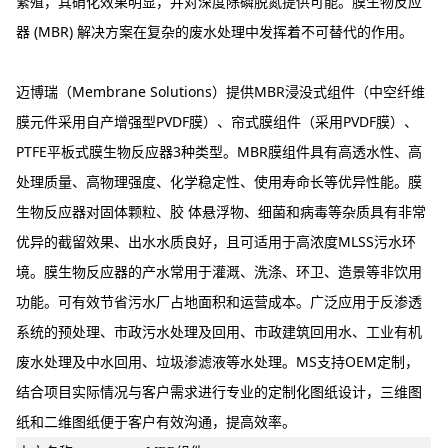
繁殖，其硝化效果明显，并对深度除磷脱氮提供可能。膜生物反应
器 (MBR) 解决方案在复杂的废水处理中发挥着不可替代的作用。
迈博瑞（Membrane Solutions）提供MBR浸没式组件（中空纤维
膜元件采用自产增强型PVDF膜）、帘式膜组件（采用PVDF膜）、
PTFE平板式膜生物反应器3种类型。MBR膜组件具有高透水性、高
处理质量、高物理强度、化学稳定性、使用寿命长等优异性能。膜
生物反应器对固体颗粒、胶 体悬浮物、细菌和病毒等杂质具有非常
优异的截留效果、出水水质良好，且可适用于高浓度MLSS污水环
境。膜生物反应器的产水常用于灌溉、洗涤、环卫、造景等非饮用
功能。可有效节省污水厂占地面积和运营成本。广泛应用于反渗透
系统的预处理、市政污水处理及回用、市政建筑回用水、工业有机
废水处理及中水回用、垃圾渗滤液等水处理。MS支持OEM定制，
结合项目实际情况与客户需求进行专业的定制化图纸设计，三维图
纸和二维图纸便于客户有效沟通，提高效率。