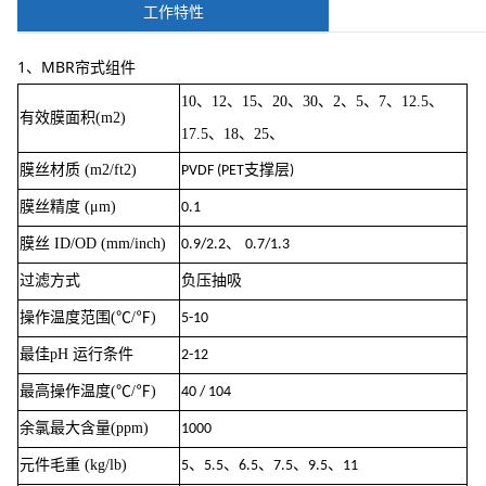
工作特性
1、MBR帘式组件
10、12、15、20、30、2、5、7、12.5、
有效膜面积(m2)
17.5、18、25、
膜丝材质 (m2/ft2)
支撑层
PVDF (PET
)
膜丝精度 (μm)
0.1
膜丝 ID/OD (mm/inch)
、
0.9/2.2
0.7/1.3
过滤方式
负压抽吸
操作温度范围(℃/℉)
5-10
最佳pH 运行条件
2-12
最高操作温度(℃/℉)
40 / 104
余氯最大含量(ppm)
1000
元件毛重 (kg/lb)
、
、
、
、
、
5
5.5
6.5
7.5
9.5
11