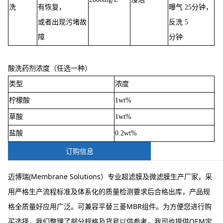
洗
有恢复，
曝气 25分钟，
或者出现污堵故
反洗 5
障
分钟
酸洗药剂浓度（任选一种）
类型
浓度
柠檬酸
1wt%
草酸
1wt%
盐酸
0.2wt%
订购信息
迈博瑞(Membrane Solutions）专业超滤膜及微滤膜生产厂家，采
用严格生产流程标准及体系化的质量检测要求后合格出库，产品规
格全质量好应用广泛。可兼容平替三菱MBR组件。为方便您进行购
买选择，我们整理了部分规格及货号以供参考。我司也提供OEM定