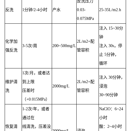
反洗压力
反洗
1分钟/2-4小时
产水
0.03-
25-35L/m2.h
0.075MPa
注入 15~30分
钟
化学加
2L/m2+配
3-5次/周
200~500mg/L
注入 30s，停
强反洗
管容积
止 5分钟，
循环
1次/月，或者达
注入 30分钟，
维护清
到上限
2L/m2+配
2000mg/L
浸泡
洗
压差时
管容积
30~90分钟
（+0.015MPa）
1-2次/年，或者
NaClO：6~24
通过在
小时
恢复清
线清洗，压差没
酸：2~4小时
2000mg/L
浸泡