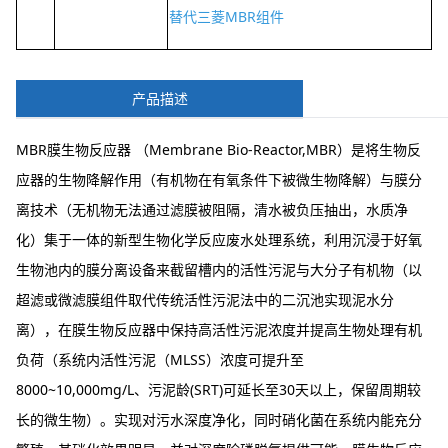
替代三菱MBR组件
产品描述
MBR膜生物反应器 （Membrane Bio-Reactor,MBR）是将生物反
应器的生物降解作用（有机物在有氧条件下被微生物降解）与膜分
离技术（无机物无法通过滤膜被阻隔，清水被负压抽出，水质净
化）集于一体的新型生物化学反应废水处理系统，利用沉浸于好氧
生物池内的膜分离设备来截留槽内的活性污泥与大分子有机物（以
超滤或微滤膜组件取代传统活性污泥法中的二沉池实现泥水分
离），在膜生物反应器中保持高活性污泥浓度并提高生物处理有机
负荷（系统内活性污泥（MLSS）浓度可提升至
8000~10,000mg/L、污泥龄(SRT)可延长至30天以上，保留周期较
长的微生物）。实现对污水深度净化，同时硝化菌在系统内能充分