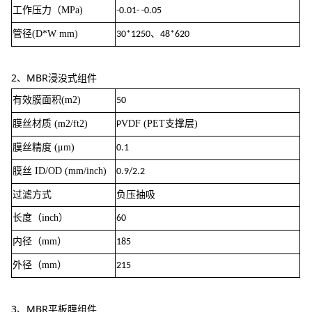
工作压力（MPa)
-0.01- -0.05
管径(D*W mm)
、
30*1250
48*620
2、MBR浸没式组件
有效膜面积(m2)
50
膜丝材质 (m2/ft2)
VDF (PET支撑层)
P
膜丝精度 (μm)
0.1
膜丝 ID/OD (mm/inch)
0.9/2.2
过滤方式
负压抽吸
长度（inch）
60
内径（mm）
185
外径（mm）
215
3、MBR平板膜组件