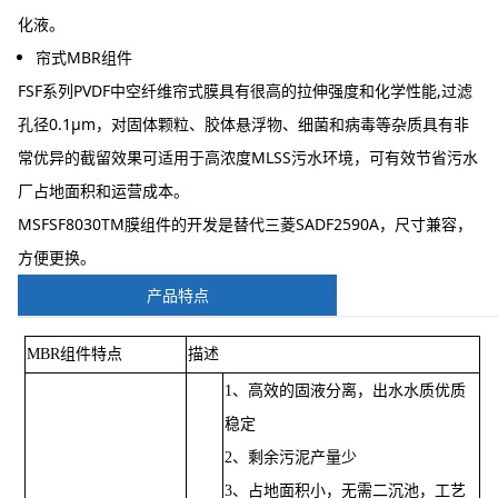
化液。
帘式MBR组件
FSF系列PVDF中空纤维帘式膜具有很高的拉伸强度和化学性能,过滤
孔径0.1μm，对固体颗粒、胶体悬浮物、细菌和病毒等杂质具有非
常优异的截留效果可适用于高浓度MLSS污水环境，可有效节省污水
厂占地面积和运营成本。
MSFSF8030TM膜组件的开发是替代三菱SADF2590A，尺寸兼容，
方便更换。
产品特点
MBR组件特点
描述
1、高效的固液分离，出水水质优质
稳定
2、剩余污泥产量少
3、占地面积小，无需二沉池，工艺