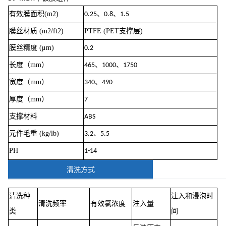
有效膜面积(m2)
、
、
0.25
0.8
1.5
膜丝材质 (m2/ft2)
PTFE (PET支撑层)
膜丝精度 (μm)
0.2
长度（mm）
、
、
465
1000
1750
宽度（mm）
、
340
490
厚度（mm）
7
支撑材料
ABS
元件毛重 (kg/lb)
、
3.2
5.5
PH
1-14
清洗方式
清洗种
注入和浸泡时
清洗频率
有效氯浓度
注入量
类
间