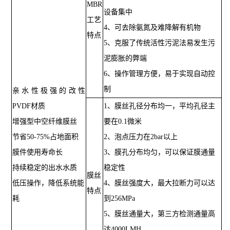
MBR
设备集中
工艺
4、可去除氨氮及难降解有机物
特点
5、克服了传统活性污泥法易发生污
泥膨胀的弊端
6、操作管理方便，易于实现自动控
制
亲水性极强的改性
PVDF材质
1、膜丝孔径分布均一，平均孔径主
增强型中空纤维膜丝
要在0.1微米
节省50-75%占地面积
2、泡点压力在2bar以上
膜件使用寿命长
3、膜孔分布均匀，可以保证膜通量
持续稳定的出水水质
稳定性
膜丝
低压操作，降低系统能
4、膜丝强度大，最大拉断力可以达
特点
耗
到256MPa
5、膜丝通量大，第三方检测通量高
达4000LMH