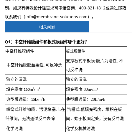
制。如您有特殊设计径需求可电话咨询：400-821-1812或通过邮箱
联系我们（info@membrane-solutions.com）。
相关问题
Q1：中空纤维膜组件和板式膜组件哪个更好？
中空纤维膜组件
板式膜组件
支撑板式平板膜:膜片为刚性, 不
中空纤维膜膜丝柔性
可反冲洗
,
可反冲洗
独立的清洗
独立的清洗
填充密度 80m²/m³
填充密度 160m²/m³
典型膜通量：20L/m²h
典型膜通量：15L/m²h
沟槽式
低填充密度，堆积在板
缠绕式纤维物质，污泥堵塞
,
卡在
,
间，始于板固定处，没有反冲洗
纤维间，无法通过反冲去除
化学清洗
化学及机械清洗