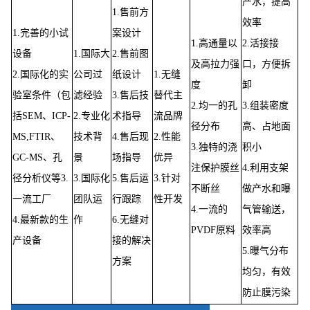
产水，提高
1.售前方
效率
1.完善的小试
案设计
1.高通量以
2.活接接
设备
1.国际大
2.售前图
及高拉力强
口，方便拆
2.国际化的实
公司过
纸设计
1.无缝
度
卸
验室条件（包
滤经验
3.售后技
替代主
2.均一的孔
3.组装密度
括SEM、ICP-
2.专业化
术指导
流品牌
径分布
高、占地面
MS,FTIR、
技术背
4.售后现
2.性能
3.独特的浇
积小
GC-MS、孔
景
场指导
优异
注保护膜丝
4.利用支架
径分析仪等3.
3.国际化
5.售后运
3.针对
不断丝
做产水和曝
一流工厂
团队运
行跟踪
性开发
4.一流的
气管输送，
4.最新款的生
作
6.无缝对
PVDF原料
效率高
产设备
接的解决
5.曝气分布
方案
均匀，有效
防止膜污染