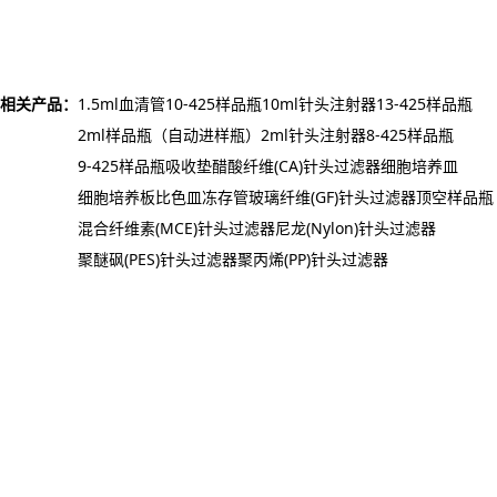
相关产品：
1.5ml血清管
10-425样品瓶
10ml针头注射器
13-425样品瓶
2ml样品瓶（自动进样瓶）
2ml针头注射器
8-425样品瓶
9-425样品瓶
吸收垫
醋酸纤维(CA)针头过滤器
细胞培养皿
细胞培养板
比色皿
冻存管
玻璃纤维(GF)针头过滤器
顶空样品瓶
混合纤维素(MCE)针头过滤器
尼龙(Nylon)针头过滤器
聚醚砜(PES)针头过滤器
聚丙烯(PP)针头过滤器