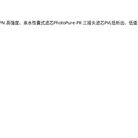
PN 高强度、亲水性囊式滤芯
PhotoPure-PR 三接头滤芯
PVL低析出、低