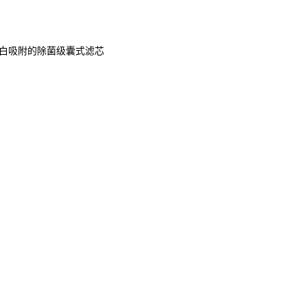
蛋白吸附的除菌级囊式滤芯