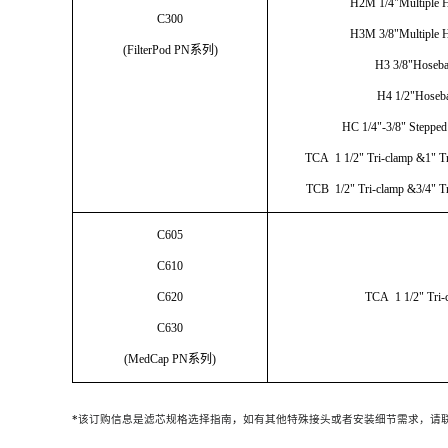
H2M 1/4"Multiple 
C300
H3M 3/8"Multiple 
(FilterPod PN
系列
)
H3 3/8"Hoseb
H4 1/2"Hoseb
HC 1/4"-3/8" Stepped
TCA 1 1/2" Tri-clamp &1" T
TCB 1/2" Tri-clamp &3/4" T
C605
C610
C620
TCA 1 1/2" Tri-
C630
(MedCap PN
系列
)
*
该订购信息是滤芯规格选择指南
，
如有其他特殊接头或者安装细节需求，请