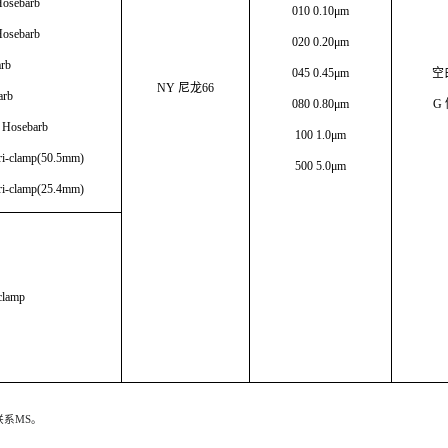
Hosebarb
010 0.10μm
Hosebarb
020 0.20μm
arb
045 0.45μm
空
NY 尼龙66
arb
080 0.80μm
G
 Hosebarb
100 1.0μm
ri-clamp(50.5mm)
500 5.0μm
ri-clamp(25.4mm)
clamp
联系
MS。