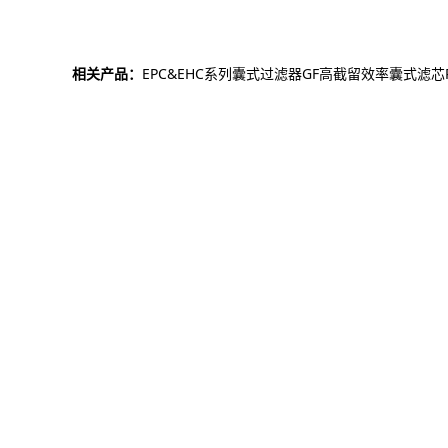
相关产品：
EPC&EHC系列囊式过滤器
GF高截留效率囊式滤芯