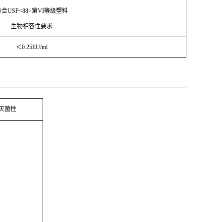
符合
USP<88>第VI等级塑料
生物相容性要求
＜
0.25EU/ml
灭菌性