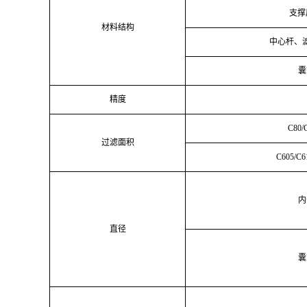
支撑
材料结构
中心杆、
囊
精度
C80/
过滤面积
C605/C6
内
直径
囊