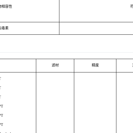
物相容性
内毒素
滤材
精度
T
T
T
PT
PT
PT