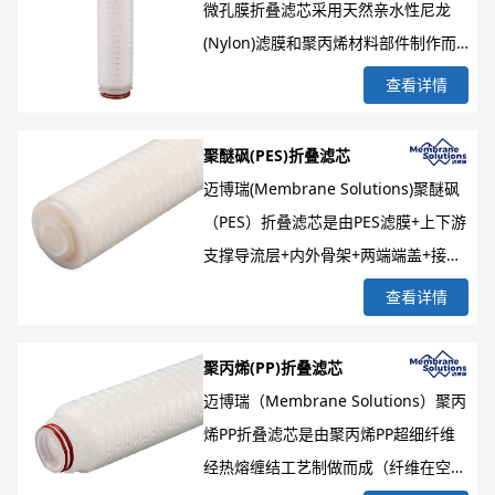
微孔膜折叠滤芯采用天然亲水性尼龙
(Nylon)滤膜和聚丙烯材料部件制作而
成，具有优良的化学兼容性、无纤维脱
查看详情
落、孔径均匀且具有较强柔韧性等特
点，同时表面可采用正电荷改性，能完
聚醚砜(PES)折叠滤芯
全满足过滤的应用要求（100%完整性
迈博瑞(Membrane Solutions)聚醚砜
检测、绝对过滤精度、高截留率的除菌
（PES）折叠滤芯是由PES滤膜+上下游
级滤芯、符合GMP标准等），广泛适
支撑导流层+内外骨架+两端端盖+接口
用于强碱、弱酸、有机溶剂的过滤。
+密封材料等组合而成的工业过滤高精
查看详情
MS为了满足用户的不同应用需求，在
滤芯,在生产过程中严格控制生产环
结合不同的应用场景的基础上，对
境，以确保滤芯的质量与高洁净度。
聚丙烯(PP)折叠滤芯
Nylon滤芯进行了更加精细化设计并配
PES折叠滤芯具有超低的蛋白吸附、溶
迈博瑞（Membrane Solutions）聚丙
置多种不同的子系列（如
出/析出水平、孔径分布均匀、出色的
烯PP折叠滤芯是由聚丙烯PP超细纤维
PolymidPure、MinyPure-NZ 、
细菌截留能力、出色的初始通量等特
经热熔缠结工艺制做而成（纤维在空间
Photo-Novel），规格有0.05μm-
点。为满足不同的应用场景及使用需