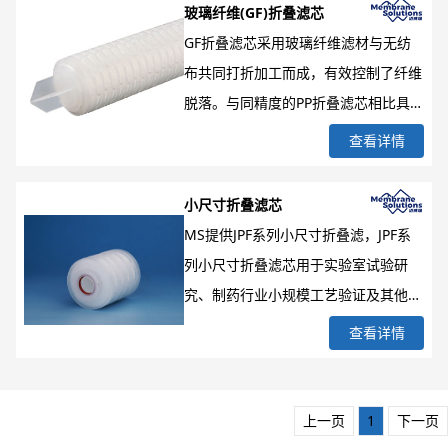
任何胶合剂。产品出厂前100%经过完
玻璃纤维(GF)折叠滤芯
景，MS公司细化配置形成不同的子系
整性检测与缺陷假单胞杆菌截留验证，
GF折叠滤芯采用玻璃纤维滤材与无纺
列以满足各种应用场景的使用需求
符合生物安全性并且可以提供验证指
布共同打折加工而成，有效控制了纤维
（FluorPure系列、直径83/直径130面
南。公司提供KynarPure-L、
脱落。与同精度的PP折叠滤芯相比具有
板湿制程用系列、AfsPure系列、
KynarPure-D、KynarPure-G共计3个
更高的通量和纳污量。在高负荷或粘稠
UltiPure小胖全氟系列、半导体Wet湿
查看详情
系列的PVDF滤芯产品，孔径范围
滤料过滤中具有理想的使用寿命，极大
制程用系列等），支持OEM定制。
0.1μm-5.0μm。产品具有高蛋白结合
的降低了过滤成本。GF折叠滤芯具有
小尺寸折叠滤芯
力、低萃取性、无热原性、符合制药标
极佳的热稳定性，采用内衬316不锈钢
MS提供JPF系列小尺寸折叠滤，JPF系
准等特点，在医药、食品、生物、饮
的滤芯可以在90℃下长时间工作。
列小尺寸折叠滤芯用于实验室试验研
料、石油化工、高纯水制备等行业方面
究、制药行业小规模工艺验证及其他消
具有广泛的应用。
毒过滤、粒子控制、预过滤等。可提供
查看详情
不同材质、过滤精度微孔滤膜及不同安
装接口产品选型，满足客户各类需求。
上一页
1
下一页