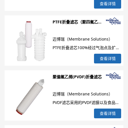
随机形成三维微孔结构），不含任何胶
5.0μm，除此之外，MS也提供支持
查看详情
求，MS在原有高性能PES膜的基础上
合剂（滤芯外壳、中心杆、端盖等），
OEM定制。
结合了不同应用场景需求，对其配置进
洁净环境生产（无污染、无泄漏）。滤
PTFE折叠滤芯（聚四氟乙烯
行了精细化的设计，形成不同的子系列
芯精度范围0.1-50μm， 尺寸5inch、
折叠滤芯）
（SteriPure、SteriPure-B 、
10inch、20inch、30inch、40inch
迈博瑞（Membrane Solutions）
SteriPure-B、 SteriPure-P、Clean-
等。同时MS结合了不同应用场景对滤
PTFE折叠滤芯100%经过气泡点及扩散
Nova、Clean-Gard、?83/?130 PF系
芯进行了精细化的设计，形成特点和应
流等完整性测试并纯水冲洗（电子级滤
列），广泛适用于除微粒过滤（电子高
查看详情
用各不相同的子系列（如PolyPure-
芯100%采用超纯水冲洗），同时生物
纯水，电子化学品）、除微粒除菌过滤
Classic、?83/?130 PPC、?83/?130
安全性及内毒素控制指标均符合药典
（在生物制药行业中用于药液，工艺用
聚偏氟乙烯(PVDF)折叠滤芯
PPD、PolyPure-AB、PolyPure-D、
(USP)要求，适应于水处理、化工、电
水）。
CMPro-P），针对海水和苦咸水：PP
子、工业、纺织、食品、医药等各行
迈博瑞（Membrane Solutions）
膜折叠滤芯可以为RO膜系统供更好的
业。公司提供疏水性PTFE膜滤芯（高
PVDF滤芯采用的PVDF滤膜以及食品级
保护作用，设计更能降低完整过滤的费
孔隙率、通量高、寿命长）与亲水性
聚丙烯部件制作而成，滤芯外壳、中心
用（对比熔喷滤芯、线绕滤芯、常规折
查看详情
PTFE膜滤芯（耐各种强酸强碱溶液的
杆、端盖均采用热熔焊接技术且不使用
叠滤芯）。
过滤、无需润湿）。结合不同的应用场