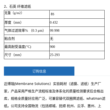
2、石英 纤维滤纸
克重（g/m2）
85
厚度（mm）
0.432
气体过滤效率% （0.3 μm）
99.998
粘合剂
无
最高耐受温度(°C)
900
尺寸（mm）
25-293
订购信息
迈博瑞(Membrane Solutions）实验耗材（滤膜、滤纸）生产厂
家，产品采用严格生产流程标准及体系化的质量检测要求后合格出
库，规格全质量好应用广泛，可兼容替代双圈牌滤纸、whatman滤
纸。公司支持全国物流（包括顺城、抚顺 杭州、云浮、惠州、上