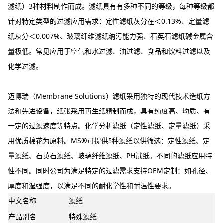
滤纸）3种材料制作而成。滤纸具有有多种不同的等级，每种等级都
针对特定类型的过滤应用需求：定性滤纸灰分在＜0.13%、定量滤
纸灰分＜0.007%、玻璃纤维滤纸纳污能力强、石英石滤纸碱金属含
量极低。常见应用于空气和水过滤、油过滤、食品和饮料过滤以及
化学过滤。
迈博瑞（Membrane Solutions）滤纸采用独特的现代技术造纸方
法和先进设备，纸张采用再生纸精制而成，具有纯度高、均质、有
一定的过滤速度等特点。化学分析滤纸（定性滤纸、定量滤纸）采
用优质棉花为原料。MS®可提供5种滤纸以供筛选：定性滤纸、定
量滤纸、石英石滤纸、玻璃纤维滤纸、PH试纸。不同的滤纸应用特
性不同。同时公司为满足特定的过滤需求支持OEM定制：如孔径、
厚度和湿强度，以满足不同的耐化学性和耐温性要求。
中文名称
滤纸
产品别名
特殊滤纸