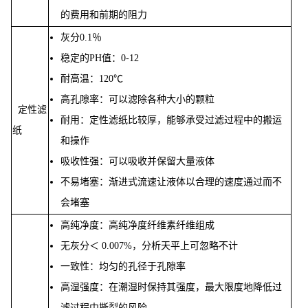
的费用和前期的阻力
灰分0.1％
稳定的PH值：0-12
耐高温：120℃
高孔隙率：可以滤除各种大小的颗粒
定性滤
耐用：定性滤纸比较厚，能够承受过滤过程中的搬运
纸
和操作
吸收性强：可以吸收并保留大量液体
不易堵塞：渐进式流速让液体以合理的速度通过而不
会堵塞
高纯净度：高纯净度纤维素纤维组成
无灰分＜ 0.007%，分析天平上可忽略不计
一致性：均匀的孔径于孔隙率
高湿强度：在潮湿时保持其强度，最大限度地降低过
滤过程中撕裂的风险