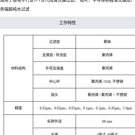
务端超纯水过滤
工作特性
过滤层
聚砜
支撑层
/ 导流层
聚丙烯
材料结构
外壳及端盖
聚丙烯
中心杆
聚丙烯
/316L 不锈钢
接头
聚丙烯
/ 聚丙烯 + 不锈钢
精度
0.0
2
μm
，
0.
03
μm
，
0.
05
μm
，
0.
1
μm
，
0.
2
μm
，
0.45
μm
，
1
.0μm
标称外径
68 mm
长度
4
英寸
-40英寸