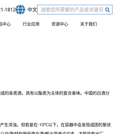
21-1812
中文
品中心
行业应用
资源中心
关于我们
而成的各类酒，具有以酯类为主体的复合香味。中国的白酒分
不会产生浑浊。但若是在-10℃以下，在容器中会发现成团的絮状
以白酒(特别是低度白酒)都必须通过过滤，才能装瓶出厂。