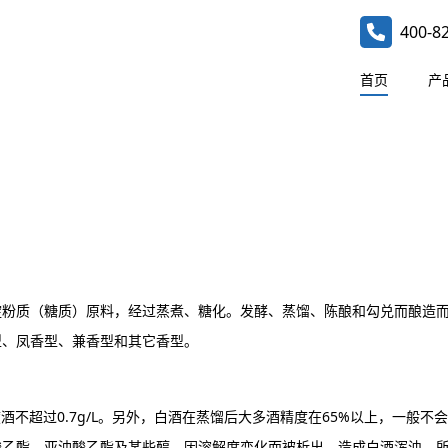
400-8
首页
产
淀粉质（糖质）原料，经过蒸煮、糖化。发酵、蒸馏、陈酿和勾兑而酿造
型、凤香型、兼香型和其它香型。
度酒不超过0.7g/L。另外，白酒在蒸馏后大多酒精度在65%以上，一般
酸乙酯、亚油酸乙酯及某些醇，因溶解度变化而被析出，造成白酒浑浊。所